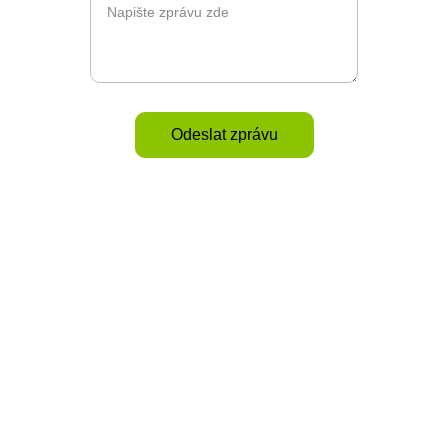
Odeslat zprávu
Evropská kvalita
Elegantní nabíjecí stanice pro každodenní 
použití.