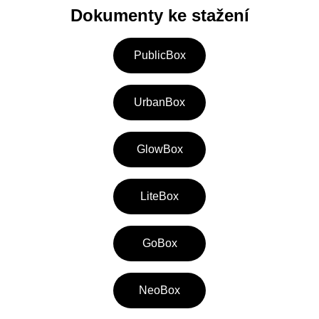
Dokumenty ke stažení
PublicBox
UrbanBox
GlowBox
LiteBox
GoBox
NeoBox