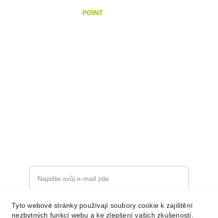
INOVACE OD EV
POINT
DOMÁCÍ
VEŘEJNÉ 
FIREMNÍ
NABÍJECÍ STANICE
kontakt@evpoint.cz
+420 777 198 071
DESIGN A KVALITA
Zadejte svůj e-mail
Tyto webové stránky používají soubory cookie k zajištění
Odeslat žádost
nezbytných funkcí webu a ke zlepšení vašich zkušeností.